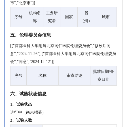
市","北京市"]]
机构名
主要研
省
序号
国家
城市
称
究者
（州）
五、伦理委员会信息
[["首都医科大学附属北京同仁医院伦理委员会","修改后同
意","2024-11-26"],["首都医科大学附属北京同仁医院伦理委员
会","同意","2024-12-12"]]
批准日期/备
序号
名称
审查结论
案日期
六、试验状态信息
1、试验状态
进行中（尚未招募）
2、试验人数