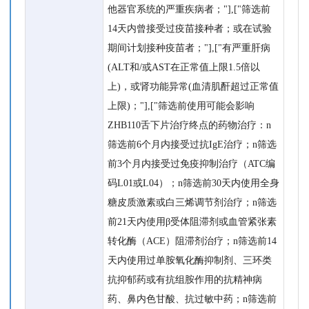
他器官系统的严重疾病者；"],["筛选前
14天内曾接受过疫苗接种者；或在试验
期间计划接种疫苗者；"],["有严重肝病
(ALT和/或AST在正常值上限1.5倍以
上)，或肾功能异常(血清肌酐超过正常值
上限)；"],["筛选前使用可能会影响
ZHB110舌下片治疗终点的药物治疗：n
筛选前6个月内接受过抗IgE治疗；n筛选
前3个月内接受过免疫抑制治疗（ATC编
码L01或L04）；n筛选前30天内使用全身
糖皮质激素或白三烯调节剂治疗；n筛选
前21天内使用β受体阻滞剂或血管紧张素
转化酶（ACE）阻滞剂治疗；n筛选前14
天内使用过单胺氧化酶抑制剂、三环类
抗抑郁药或有抗组胺作用的抗精神病
药、鼻内色甘酸、抗过敏中药；n筛选前