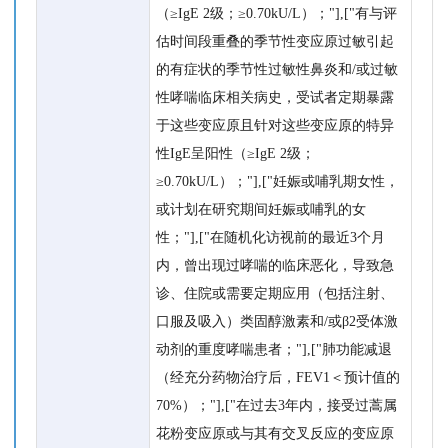
（≥IgE 2级；≥0.70kU/L）；"],["有与评
估时间段重叠的季节性变应原过敏引起
的有症状的季节性过敏性鼻炎和/或过敏
性哮喘临床相关病史，受试者定期暴露
于这些变应原且针对这些变应原的特异
性IgE呈阳性（≥IgE 2级；
≥0.70kU/L）；"],["妊娠或哺乳期女性，
或计划在研究期间妊娠或哺乳的女
性；"],["在随机化访视前的最近3个月
内，曾出现过哮喘的临床恶化，导致急
诊、住院或需要定期应用（包括注射、
口服及吸入）类固醇激素和/或β2受体激
动剂的重度哮喘患者；"],["肺功能减退
（经充分药物治疗后，FEV1＜预计值的
70%）；"],["在过去3年内，接受过蒿属
花粉变应原或与其有交叉反应的变应原