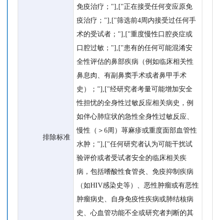
免疫治疗；"],["正在接受任何变应原免
疫治疗；"],["筛选前4周内接受过任何手
术的受试者；"],["重度慢性口腔炎症或
口腔过敏；"],["患有的任何可能混淆安
全性评估的鼻部疾病（例如临床相关性
鼻息肉、有副鼻窦手术或者鼻甲手术
史）；"],["经研究者考量可能增加安全
性担忧的全身性过敏反应相关病史，例
如伴心肺症状的急性全身性过敏反应、
慢性（＞6周）荨麻疹或重度面部血管性
排除标准
水肿；"],["任何研究者认为可能干扰试
验评价或者受试者安全的临床相关疾
病，包括嗜酸性食管炎、免疫抑制疾病
（如HIV感染史等）、恶性肿瘤或有恶性
肿瘤病史、自身免疫性疾病或肺结核病
史、心血管功能不全或研究者判断的其