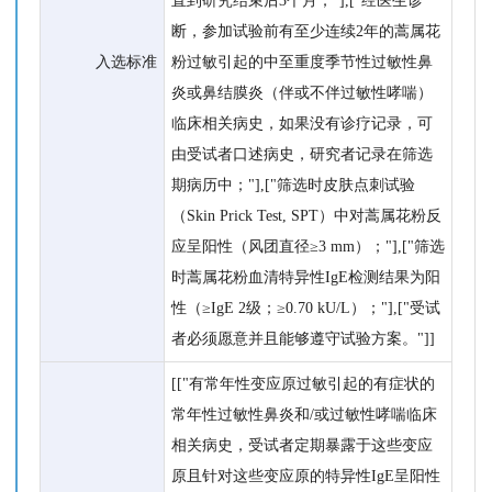
直到研究结束后3个月；"],["经医生诊
断，参加试验前有至少连续2年的蒿属花
入选标准
粉过敏引起的中至重度季节性过敏性鼻
炎或鼻结膜炎（伴或不伴过敏性哮喘）
临床相关病史，如果没有诊疗记录，可
由受试者口述病史，研究者记录在筛选
期病历中；"],["筛选时皮肤点刺试验
（Skin Prick Test, SPT）中对蒿属花粉反
应呈阳性（风团直径≥3 mm）；"],["筛选
时蒿属花粉血清特异性IgE检测结果为阳
性（≥IgE 2级；≥0.70 kU/L）；"],["受试
者必须愿意并且能够遵守试验方案。"]]
[["有常年性变应原过敏引起的有症状的
常年性过敏性鼻炎和/或过敏性哮喘临床
相关病史，受试者定期暴露于这些变应
原且针对这些变应原的特异性IgE呈阳性