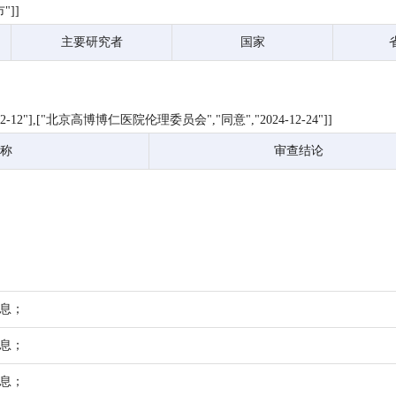
"]]
主要研究者
国家
2"],["北京高博博仁医院伦理委员会","同意","2024-12-24"]]
称
审查结论
信息；
信息；
信息；