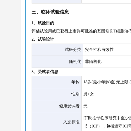
三、临床试验信息
1、试验目的
评估试验用或已获得上市许可批准的基因修饰T细胞治
2、试验设计
试验分类
安全性和有效性
随机化
非随机化
3、受试者信息
年龄
18岁(最小年龄)至 无上限 
性别
男+女
健康受试者
无
[["既往母临床研究中至
入选标准
书（ICF），包括遵守I