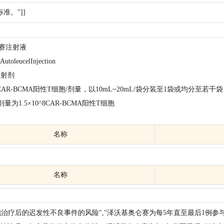
准。"]]
仑赛注射液
oleucelInjection
注射剂
^8CAR-BCMA阳性T细胞/剂量，以10mL~20mL/袋分装至1袋或均分
为1.5×10^8CAR-BCMA阳性T细胞
名称
名称
胞治疗后的迟发性不良事件的风险","泽沃基奥仑赛为每5年直至最后1例参与者