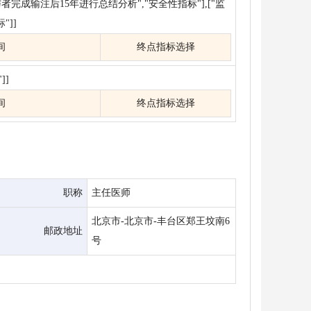
成输注后15年进行总结分析","安全性指标"],["监
"]]
间
终点指标选择
]]
间
终点指标选择
职称
主任医师
北京市-北京市-丰台区郑王坟南6
邮政地址
号