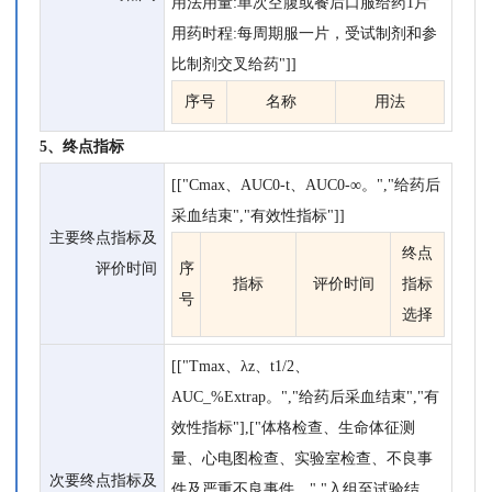
用法用量:单次空腹或餐后口服给药1片
用药时程:每周期服一片，受试制剂和参
比制剂交叉给药"]]
序号
名称
用法
5、终点指标
[["Cmax、AUC0-t、AUC0-∞。","给药后
采血结束","有效性指标"]]
主要终点指标及
终点
评价时间
序
指标
评价时间
指标
号
选择
[["Tmax、λz、t1/2、
AUC_%Extrap。","给药后采血结束","有
效性指标"],["体格检查、生命体征测
量、心电图检查、实验室检查、不良事
次要终点指标及
件及严重不良事件。","入组至试验结