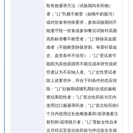
取有效避孕方法（试验期间非药物）
者；"],["乳糖不耐受（如喝牛奶腹泻）
或对饮食有特殊要求，参加试验期间不
能遵守统一饮食或参加餐后试验对高脂
高热标准餐不耐受者；"],["静脉采血困
难者（不能耐受静脉穿刺、有晕针晕血
史、血管条件不佳等）；"],["受试者可
能因为其他原因而不能完成本研究或研
究者认为不应纳入者。"],["女性受试者
除上述要求外，符合下列条件的也应排
除："],["妊娠期或哺乳期妇女或妊娠检
查结果阳性者；"],["首次给药前30天内
使用过口服避孕药者；"],["首次给药前6
个月内使用过长效雌激素和/或孕激素注
射剂和/或埋植片者；"],["育龄女性自末
次月经后至首次给药前与伴侣发生非保