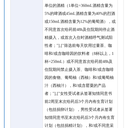
单位的酒精（1单位=360mL酒精含量为
5%的啤酒或45mL酒精含量为40%的烈酒
或150mL酒精含量为12%的葡萄酒），或
不同意首次给药前48h及住院期间停止酒
精摄入，或首次入住时酒精呼气测试阳
性者；"],["筛选前每天饮用过量茶、咖
啡和/或含咖啡因的饮料者（8杯以上，1
杯=250mL）或不同意首次给药前48h及
住院期间禁止摄入茶、咖啡和/或含咖啡
因的食物、葡萄柚（西柚）和/或葡萄柚
汁（西柚汁），和/或含罂粟的产品
者；"],["女性受试者从签署知情同意书
前2周至末次给药后3个月内有生育计划
（包括捐卵计划），男性受试者从签署
知情同意书至末次给药后3个月内有生育
计划（包括捐精计划），和/或不同意采