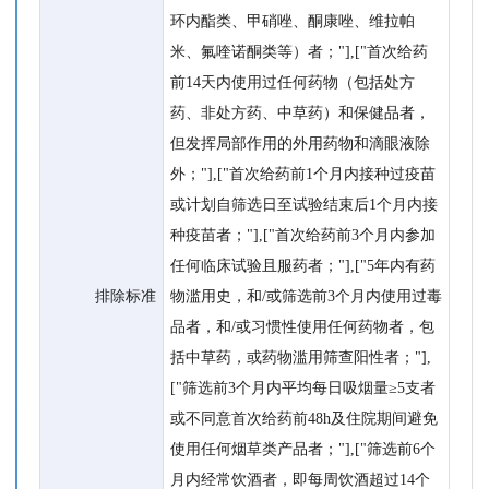
环内酯类、甲硝唑、酮康唑、维拉帕
米、氟喹诺酮类等）者；"],["首次给药
前14天内使用过任何药物（包括处方
药、非处方药、中草药）和保健品者，
但发挥局部作用的外用药物和滴眼液除
外；"],["首次给药前1个月内接种过疫苗
或计划自筛选日至试验结束后1个月内接
种疫苗者；"],["首次给药前3个月内参加
任何临床试验且服药者；"],["5年内有药
排除标准
物滥用史，和/或筛选前3个月内使用过毒
品者，和/或习惯性使用任何药物者，包
括中草药，或药物滥用筛查阳性者；"],
["筛选前3个月内平均每日吸烟量≥5支者
或不同意首次给药前48h及住院期间避免
使用任何烟草类产品者；"],["筛选前6个
月内经常饮酒者，即每周饮酒超过14个