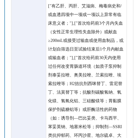
["有乙肝、丙肝、艾滋病、梅毒病史和/
或血透四项中一项或一项以上异常有临
床意义者；"],["首次给药前3个月内失血
（女性正常生理性失血除外）或献血
≥200mL或接受过输血或使用血制品，或
计划自筛选日至试验结束后1个月内献血
或输血者；"],["首次给药前30天内使用
过任何改变胃肠道环境（如质子泵抑制
剂泰妥拉唑、奥美拉唑、兰索拉唑、埃
索拉唑等；H2拮抗剂西咪替丁、雷尼替
丁、法莫替丁等；抗酸剂碳酸氢钠、氧
化镁、氢氧化铝、三硅酸镁等；胃黏膜
保护剂硫糖铝等）或肝酶活性的药物
（如：诱导剂—巴比妥类、卡马西平、
苯妥英钠、地塞米松等；抑制剂—SSRI
类抗抑郁药、环丙沙星、地尔硫卓、大