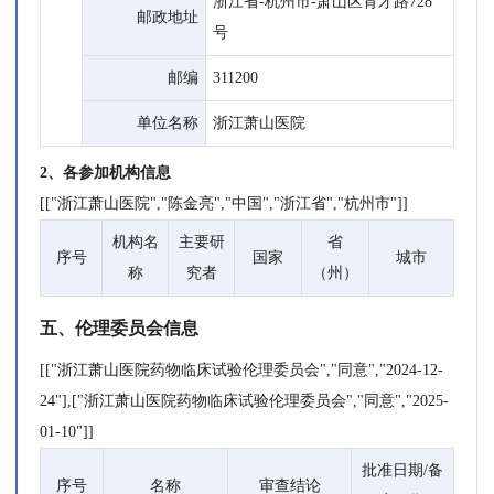
浙江省-杭州市-萧山区育才路728
邮政地址
号
邮编
311200
单位名称
浙江萧山医院
2、各参加机构信息
[["浙江萧山医院","陈金亮","中国","浙江省","杭州市"]]
机构名
主要研
省
序号
国家
城市
称
究者
（州）
五、伦理委员会信息
[["浙江萧山医院药物临床试验伦理委员会","同意","2024-12-
24"],["浙江萧山医院药物临床试验伦理委员会","同意","2025-
01-10"]]
批准日期/备
序号
名称
审查结论