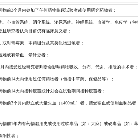
药物前3个月内参加了任何药物临床试验者或使用研究药物者；
统、心血管系统、消化系统、泌尿系统、神经系统、血液学、免疫学（包
史且研究者认为目前仍有临床意义者；
，或对青霉素、本药组分及其类似物过敏者；
困难或有晕血、晕针史者；
个月内接受过经研究者判断会影响药物吸收、分布、代谢、排泄的手术者
药物前14天内使用过任何药物者（包括中草药、保健品等）；
药物前14天内接种疫苗或计划会在试验期间接种疫苗者；
药物前3个月内献血或大量失血（≥400mL）者，接受输血或使用血制品
药物前1年内有药物滥用史或使用过软毒品（如：大麻）或硬毒品（如：
验阳性者；