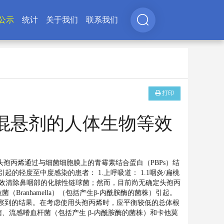
公示
统计
关于我们
联系我们
打印
干混悬剂的人体生物等效
孢丙烯通过与细菌细胞膜上的青霉素结合蛋白（PBPs）结
轻度至中度感染的患者： 1.上呼吸道： 1.1咽炎/扁桃
有效清除鼻咽部的化脓性链球菌；然而，目前尚无确定头孢丙
ranhamella）（包括产生β-内酰胺酶的菌株）引起。
观察到的结果。在考虑使用头孢丙烯时，应平衡较低的总体根
菌、流感嗜血杆菌（包括产生 β-内酰胺酶的菌株）和卡他莫