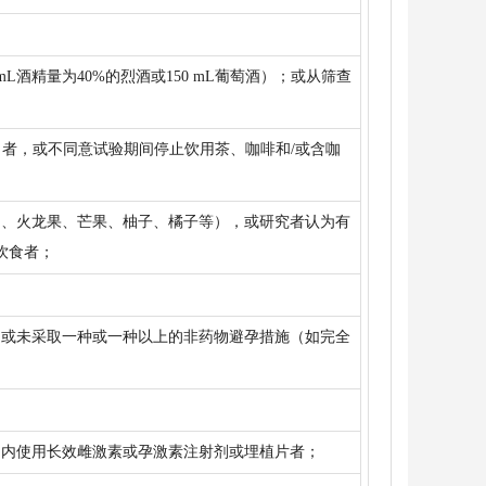
mL酒精量为40%的烈酒或150 mL葡萄酒）；或从筛查
L）者，或不同意试验期间停止饮用茶、咖啡和/或含咖
品、火龙果、芒果、柚子、橘子等），或研究者认为有
饮食者；
，或未采取一种或一种以上的非药物避孕措施（如完全
月内使用长效雌激素或孕激素注射剂或埋植片者；