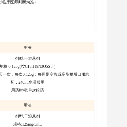
以临床医师判断为准）；
用法
剂型:干混悬剂
规格:0.125g(按C18H19N3O5S计)
天一次，每次0.125g；每周期空腹或高脂餐后口服给
药，240ml水温服用
用药时程:单次给药
用法
剂型:干混悬剂
规格:125mg/5mL