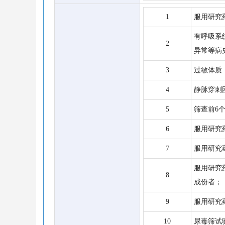
1
服用研究
有呼吸系
2
异常等病
3
过敏体质
4
静脉穿刺
5
筛查前6
6
服用研究
7
服用研究
服用研究
8
成份者；
9
服用研究
10
尿毒筛试