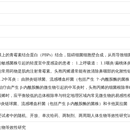
上的青霉素结合蛋白（PBPs）结合，阻碍细菌细胞壁合成，从而导致细
敏感菌株引起的轻度至中度感染的患者： 1.上呼吸道： 1.1咽炎/扁桃
的常用药物是肌肉注射青霉素。头孢丙烯通常能有效清除鼻咽部的化脓性
.2中耳炎： 由肺炎链球菌、流感嗜血杆菌（包括产生 ？-内酰胺酶的菌株）和卡
治疗由产生 β-内酰胺酶的微生物引起的中耳炎时，头孢丙烯的细菌根除率
丙烯时，应平衡较低的总体根除率与特定地理区域内常见微生物的易感性模
肺炎链球菌、流感嗜血杆菌（包括产生 β-内酰胺酶的菌株）和卡他莫拉菌（Bra
受试者中的随机、开放、单次给药、两制剂、两周期人体生物等效性研究
生物等效性研究