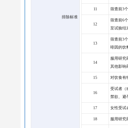
11
筛查前3
排除标准
筛查前6个
12
至试验结
筛查前3
13
啡因的饮
服用研究
14
其他影响
15
对饮食有
受试者（
16
禁欲、避
17
女性受试
18
服用研究