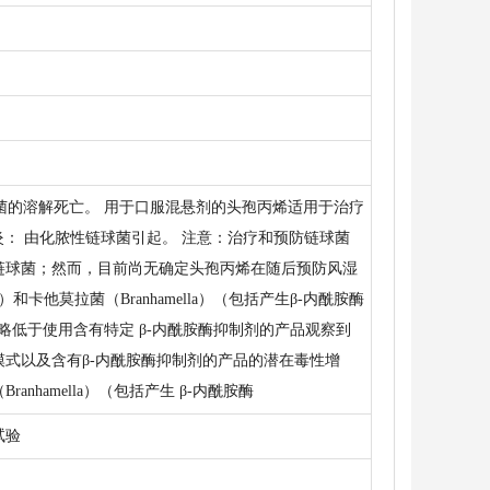
菌的溶解死亡。 用于口服混悬剂的头孢丙烯适用于治疗
体炎： 由化脓性链球菌引起。 注意：治疗和预防链球菌
链球菌；然而，目前尚无确定头孢丙烯在随后预防风湿
他莫拉菌（Branhamella）（包括产生β-内酰胺酶
略低于使用含有特定 β-内酰胺酶抑制剂的产品观察到
式以及含有β-内酰胺酶抑制剂的产品的潜在毒性增
nhamella）（包括产生 β-内酰胺酶
试验