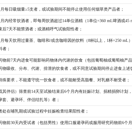
个月每日吸烟量≥5支者，或试验期间不能停止使用任何烟草类产品者；
月内经常饮酒者，即每周饮酒超过14单位酒精（1单位=360 mL啤酒或45 
束后7天不能禁酒者；或酒精呼气试验阳性者；
个月每天饮用过量茶、咖啡和/或含咖啡因的饮料（8杯以上，1杯=250 m
料者；
药物前7天内进食可能影响药物体内代谢的饮食（包括葡萄柚或葡萄柚产
药物吸收、分布、代谢、排泄的饮食者，或不同意试验期间停止进食上述
特殊要求，不能遵守统一饮食者，或不能耐受高脂餐、对乳糖不耐受者；
或其伴侣）筛查前14天至试验结束后6个月内有妊娠计划、捐精捐卵计划
孕套、避孕环、伴侣结扎等）者；
者处在哺乳期或试验过程中妊娠检查结果阳性者；
药物前30天内受试者（包括男性）使用口服避孕药或服用研究药物前6个