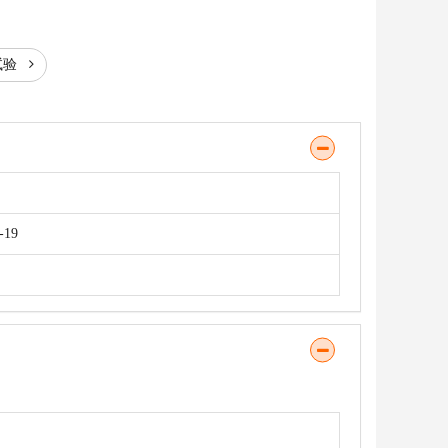
试验
-19