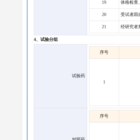
19
体格检查
20
受试者因
21
经研究者
4、试验分组
序号
试验药
1
序号
对照药