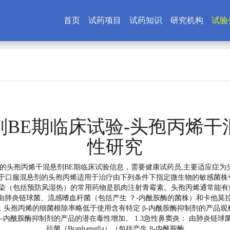
首页
试药项目
试药知识
研究机构
试验
BE期临床试验-头孢丙烯
性研究
的头孢丙烯干混悬剂BE期临床试验信息，需要健康试药员,主要适应症为头
口服混悬剂的头孢丙烯适用于治疗由下列条件下指定微生物的敏感菌株引起的
感染（包括预防风湿热）的常用药物是肌肉注射青霉素。头孢丙烯通常能
由肺炎链球菌、流感嗜血杆菌（包括产生 ？-内酰胺酶的菌株）和卡他莫拉菌（B
时，头孢丙烯的细菌根除率略低于使用含有特定 β-内酰胺酶抑制剂的产品
内酰胺酶抑制剂的产品的潜在毒性增加。 1.3急性鼻窦炎： 由肺炎链球
拉菌（Branhamella）（包括产生 β-内酰胺酶