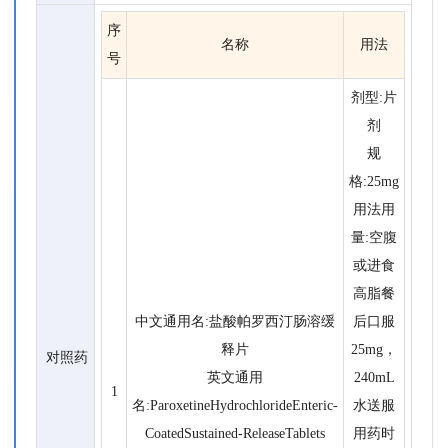
序
名称
用法
号
剂型:片
剂
规
格:25mg
用法用
量:空腹
或进食
高脂餐
中文通用名:盐酸帕罗西汀肠溶缓
后口服
释片
25mg，
对照药
英文通用
240mL
1
名:ParoxetineHydrochlorideEnteric-
水送服
CoatedSustained-ReleaseTablets
用药时