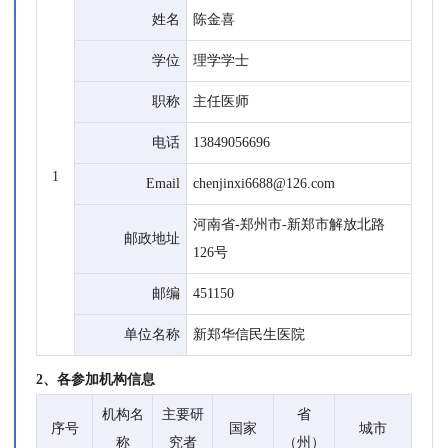
姓名
陈金喜
学位
理学学士
职称
主任医师
电话
13849056696
1
Email
chenjinxi6688@126.com
河南省-郑州市-新郑市解放北路
邮政地址
126号
邮编
451150
单位名称
新郑华信民生医院
2、各参加机构信息
机构名
主要研
省
序号
国家
城市
称
究者
（州）