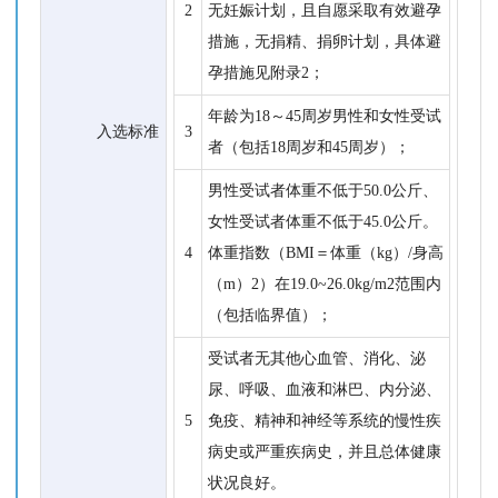
2
无妊娠计划，且自愿采取有效避孕
措施，无捐精、捐卵计划，具体避
孕措施见附录2；
年龄为18～45周岁男性和女性受试
入选标准
3
者（包括18周岁和45周岁）；
男性受试者体重不低于50.0公斤、
女性受试者体重不低于45.0公斤。
4
体重指数（BMI＝体重（kg）/身高
（m）2）在19.0~26.0kg/m2范围内
（包括临界值）；
受试者无其他心血管、消化、泌
尿、呼吸、血液和淋巴、内分泌、
5
免疫、精神和神经等系统的慢性疾
病史或严重疾病史，并且总体健康
状况良好。