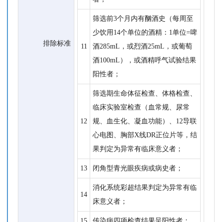
筛选前3个月内有酗酒史（每周至
少饮用14个单位的酒精：1单位=啤
排除标准
11
酒285mL，或烈酒25mL，或葡萄
酒100mL），或酒精呼气试验结果
阳性者；
筛选期生命体征检查、体格检查、
临床实验室检查（血常规、尿常
12
规、血生化、凝血功能）、12导联
心电图、胸部X线DR正位片等，结
果判定为异常有临床意义者；
13
闭角型青光眼疾病或病史者；
消化系统彩超结果判定为异常有临
14
床意义者；
15
传染病四项检查结果呈阳性者；