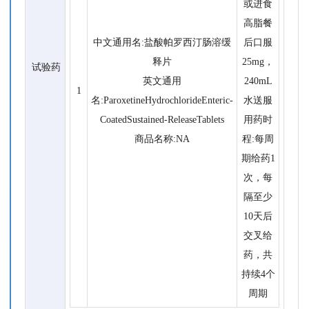
或进食
高脂餐
中文通用名:盐酸帕罗西汀肠溶缓
后口服
释片
25mg，
试验药
英文通用
240mL
1
名:ParoxetineHydrochlorideEnteric-
水送服
CoatedSustained-ReleaseTablets
用药时
商品名称:NA
程:每周
期给药1
次，每
隔至少
10天后
交叉给
药，共
持续4个
周期