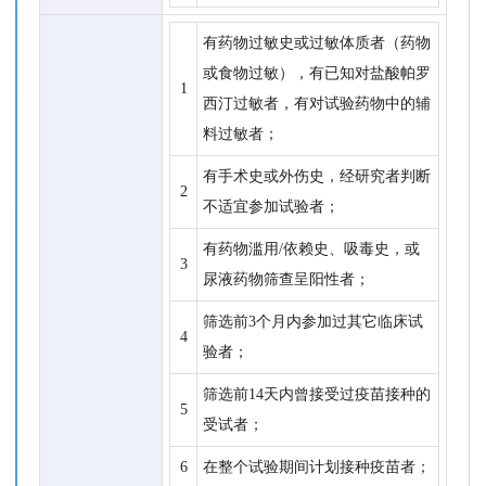
有药物过敏史或过敏体质者（药物
或食物过敏），有已知对盐酸帕罗
1
西汀过敏者，有对试验药物中的辅
料过敏者；
有手术史或外伤史，经研究者判断
2
不适宜参加试验者；
有药物滥用/依赖史、吸毒史，或
3
尿液药物筛查呈阳性者；
筛选前3个月内参加过其它临床试
4
验者；
筛选前14天内曾接受过疫苗接种的
5
受试者；
6
在整个试验期间计划接种疫苗者；