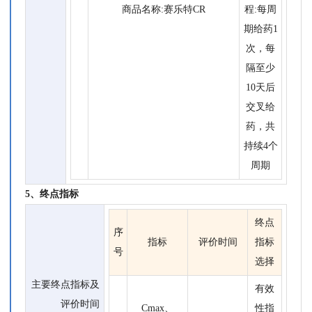
商品名称:赛乐特CR
程:每周
期给药1
次，每
隔至少
10天后
交叉给
药，共
持续4个
周期
5、终点指标
终点
序
指标
评价时间
指标
号
选择
主要终点指标及
有效
评价时间
Cmax、
性指