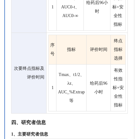
给药后96小
1
AUC0-t、
标+安
时
AUC0-∞
全性
指标
终点
序
指标
评价时间
指标
号
选择
次要终点指标及
有效
Tmax、t1/2、
评价时间
性指
λz、
给药后96
1
标+安
AUC_%Extrap
小时
全性
等
指标
四、研究者信息
1、主要研究者信息