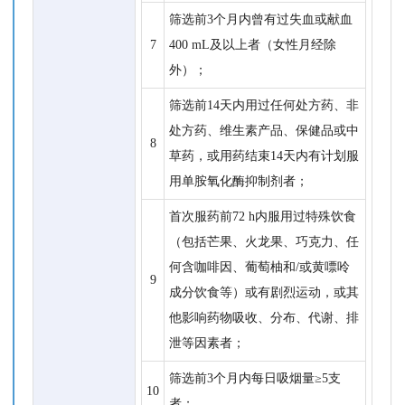
筛选前3个月内曾有过失血或献血
7
400 mL及以上者（女性月经除
外）；
筛选前14天内用过任何处方药、非
处方药、维生素产品、保健品或中
8
草药，或用药结束14天内有计划服
用单胺氧化酶抑制剂者；
首次服药前72 h内服用过特殊饮食
（包括芒果、火龙果、巧克力、任
何含咖啡因、葡萄柚和/或黄嘌呤
9
成分饮食等）或有剧烈运动，或其
他影响药物吸收、分布、代谢、排
泄等因素者；
筛选前3个月内每日吸烟量≥5支
10
者；