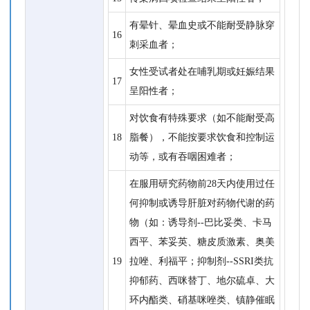
有晕针、晕血史或不能耐受静脉穿
16
刺采血者；
女性受试者处在哺乳期或妊娠结果
17
呈阳性者；
对饮食有特殊要求（如不能耐受高
18
脂餐），不能按要求饮食和控制运
动等，或有吞咽困难者；
在服用研究药物前28天内使用过任
何抑制或诱导肝脏对药物代谢的药
物（如：诱导剂--巴比妥类、卡马
西平、苯妥英、糖皮质激素、奥美
19
拉唑、利福平；抑制剂--SSRI类抗
抑郁药、西咪替丁、地尔硫卓、大
环内酯类、硝基咪唑类、镇静催眠