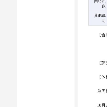
回访次
数
其他说
明
【合
【药
【体
单周
10月