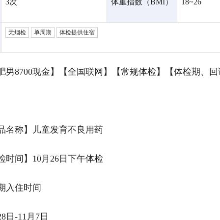
3次
体重指数（BMI）
18~26
无烟检
单周期
体检提供住宿
肥男8700现金】【全国联网】【常规体检】【体检期、
品名称】儿童发育不良用药
检时间】10月26日下午体检
期入住时间
28日-11月7日