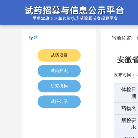
导航
当前位置:
试药项目
安徽省
试药知识
发布时间： 202
研究机构
体检日
期
试验公示
药物名
烟检要
求