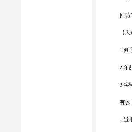
回访
【入
1:
2:年
3.
有以
1.