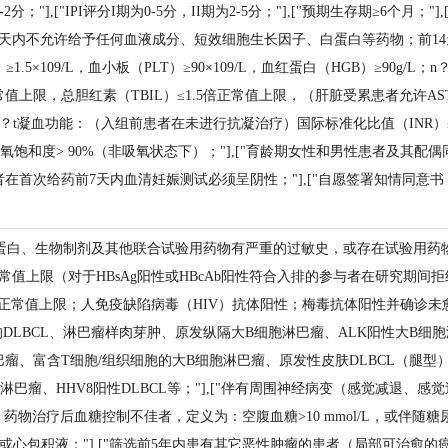
评分0-2分；"],["IPI评分I期为0-5分，II期为2-5分；"],["预期生存期
天内不允许给予任何血液成分、短效细胞生长因子、白蛋白等药物；前14
1.5×109/L，血小板（PLT）≥90×109/L，血红蛋白（HGB）≥90g
常值上限，总胆红素（TBIL）≤1.5倍正常值上限，（肝脏受累患者允许AS
n？t凝血功能：（入组前患者在未进行抗凝治疗）国际标准化比值（INR）
t血氧饱和度> 90%（非吸氧状态下）；"],["育龄期女性和男性患者及其
在首次给药前7天内血清妊娠测试必须呈阴性；"],["自愿签署知情同意
蛋白、生物制剂及其他联合试验用药物有严重的过敏史，或存在试验用药物的其他
于正常值上限（对于HBsAg阳性或HBcAb阳性符合入排的参与者在研究期
大于正常值上限；人免疫缺陷病毒（HIV）抗体阳性；梅毒抗体阳性并确诊未愈
关的DLBCL、淋巴瘤样肉芽肿、原发纵隔大B细胞淋巴瘤、ALK阳性大B细胞
瘤、富含T细胞/组织细胞的大B细胞淋巴瘤、原发性皮肤DLBCL（腿型）、
淋巴瘤、HHV8阳性DLBCL等；"],["伴有周围神经病变（感觉减退
评估，药物治疗后血糖控制不佳者，定义为：空腹血糖>10 mmol/L，或伴随
液或心包积液；"],["筛选前5年内患有其它恶性肿瘤的患者（局部可治