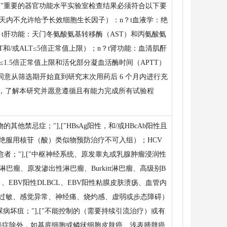
≥6个月；"],["重要的器官功能水平实验室检查结果必须符合以下要
天内不允许给予长效细胞生长因子）：n？t血液学：绝
/L；n？t肝功能：天门冬氨酸氨基转移酶（AST）和丙氨酸氨
T和/或ALT≤5倍正常值上限）；n？t肾功能：血清肌酐
≤1.5倍正常值上限和活化部分凝血活酶时间（APTT）
配偶同意从筛选期开始直到研究末次用药后 6 个月内进行充
书，了解本研究并愿意遵循且有能力完成所有试验程
禁忌症；"],["HBsAg阳性，和/或HBcAb阳性且
间拒绝服用核苷（酸）类似物预防治疗不可入组）；HCV
者；"],["中枢神经系统、原发睾丸或乳腺肿瘤浸润性
淋巴瘤、原发渗出性淋巴瘤、Burkitt淋巴瘤、高级别B
EBV阳性DLBCL、EBV阳性粘膜皮肤溃疡、血管内
、感觉过敏、感觉异常、神经痛、烧灼感、虚弱或步态障碍）
糖尿病坏疽；"],["不能控制的（需要持续引流治疗）或有
愈的癌症除外，如基底细胞或鳞状细胞皮肤癌、浅表膀胱癌