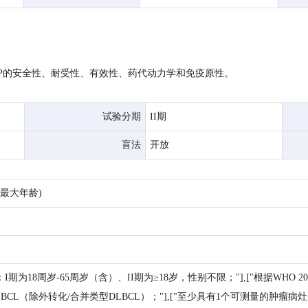
CHP的安全性、耐受性、有效性、药代动力学和免疫原性。
试验分期
II期
盲法
开放
(最大年龄)
I期为18周岁-65周岁（含）、II期为≥18岁，性别不限；"],["根据WH
LBCL（除外转化/合并类型DLBCL）；"],["至少具有1个可测量的肿瘤