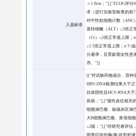
＞1.0cm；"],["ECOG
求（进行实验室检查的前7
对中性粒细胞计数（ANC）≥
入选标准
基转移酶（ALT）≤3倍正
（Cr）≤2倍正常值上限；
≤1.5倍正常值上限；n？
分避孕，且育龄期女性患者
序。"]]
[["对试验药物成分、异种
HBV-DNA检测结果大
抗体阳性且HCV-RNA
疾病；"],["慢性炎症相
细胞淋巴瘤、纵隔灰区淋巴
大B细胞淋巴瘤、浆母细胞
≥2级；"],["经研究者
明显症状的胸/腹/盆腔积