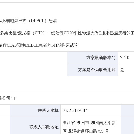
大B细胞淋巴瘤（DLBCL）患者
胺/多柔比星/泼尼松（CHP）一线治疗CD20阳性弥漫大B细胞淋巴瘤患者
治疗CD20阳性DLBCL患者的I/II期临床试验
方案最新版本号
V 1.0
方案是否为联合用药
是
公司"]]
联系人座机
0572-2129187
浙江省-湖州市-湖州南太湖新
联系人邮政地址
区 龙溪街道环山路799 号