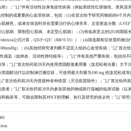
癌）；"],["伴有活动性自身免疫性疾病（例如系统性红斑狼疮、类风
无法控制的或重要的心血管疾病，包括：(1)在首次给予研究药物前的6个月
肌梗死，或者在筛选时存在需要治疗的心律失常、左室射血分数（LVEF）
心肌病、限制型心肌病、未定型心肌病）；(3)有临床意义的QTc间期延长病
Fridericia公式计算，QTcF=QT/（RR^0.33））；(4)筛选期有症
＞100mmHg）；(6)其他经研究者判断不适宜入组的心血管疾病；"],["
严重活动性感染（如肺炎、活动性肺结核等）；"],["伴有其他严重疾病，包
等；"],["首次给药前28天内使用类固醇激素用量（泼尼松相当量）大于2
类固醇治疗以控制淋巴瘤症状，可使用最大剂量为100 mg 的泼尼松或
,["首次给药前28天内曾接种各种疫苗（灭活疫苗除外）；"],["首次给
患者；"],["首次给药前28天内参加其他药物或医疗器械的临床试验（以末
和痴呆等，可能会限制其对ICF的理解、执行及研究的依从性；"],["研究
05
tion