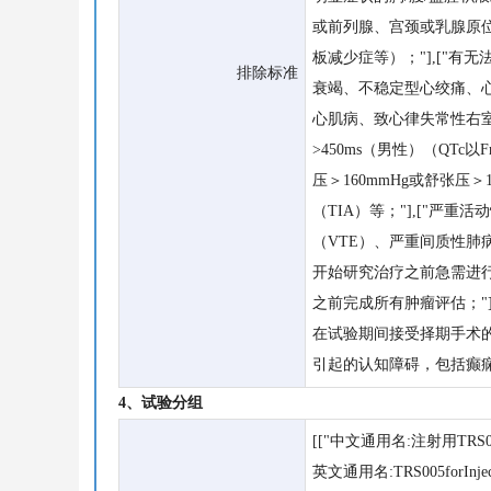
或前列腺、宫颈或乳腺原位
板减少症等）；"],["有
排除标准
衰竭、不稳定型心绞痛、心
心肌病、致心律失常性右室
>450ms（男性）（QTc以
压＞160mmHg或舒张压
（TIA）等；"],["
（VTE）、严重间质性肺病
开始研究治疗之前急需进行
之前完成所有肿瘤评估；"]
在试验期间接受择期手术的
引起的认知障碍，包括癫痫
4、试验分组
[["中文通用名:注射用TRS0
英文通用名:TRS005forInjec