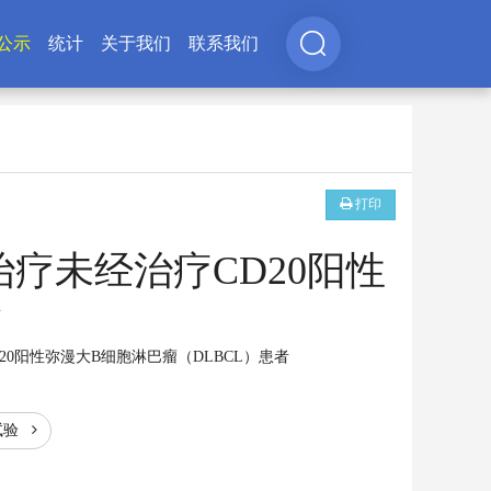
公示
统计
关于我们
联系我们
打印
P治疗未经治疗CD20阳性
验
20阳性弥漫大B细胞淋巴瘤（DLBCL）患者
试验