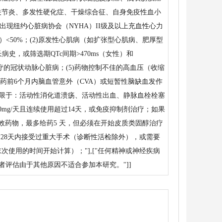
湿关节炎、多发性硬化症、干燥综合征、自身免疫性血小
内出现纽约心脏病协会（NYHA）II级及以上充血性心力
<50%；(2)原发性心肌病（如扩张型心肌病、肥厚型
史，或筛选期QTc间期>470ms（女性）和
状需药物治疗的冠状动脉心脏病；(5)药物控制不佳的高血压（收缩
首次给药前6个月内脑血管意外（CVA）或短暂性脑缺血发作
括但不限于：活动性消化道溃疡、活动性出血、静脉血栓栓塞
0mg/天且连续使用超过14天，或免疫抑制剂治疗；如果
等效药物，最多给药5 天，但必须在开始皮质类固醇治疗
药前28天内接受过重大手术（诊断性活检除外），或需要
次使用的时间开始计算）；"],["任何精神或神经疾病
者评估由于其他原因不适合参加本研究。"]]