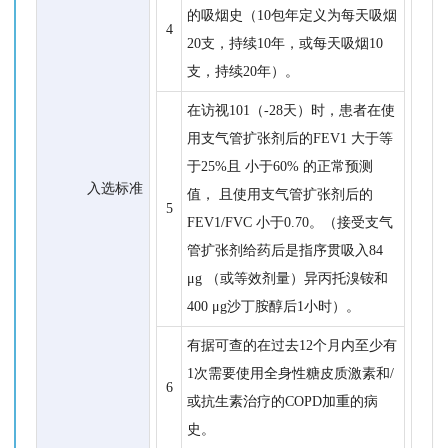
的吸烟史（10包年定义为每天吸烟
4
20支，持续10年，或每天吸烟10
支，持续20年）。
在访视101（-28天）时，患者在使
用支气管扩张剂后的FEV1 大于等
于25%且 小于60% 的正常预测
入选标准
值， 且使用支气管扩张剂后的
5
FEV1/FVC 小于0.70。（接受支气
管扩张剂给药后是指序贯吸入84
μg （或等效剂量）异丙托溴铵和
400 μg沙丁胺醇后1小时）。
有据可查的在过去12个月内至少有
1次需要使用全身性糖皮质激素和/
6
或抗生素治疗的COPD加重的病
史。