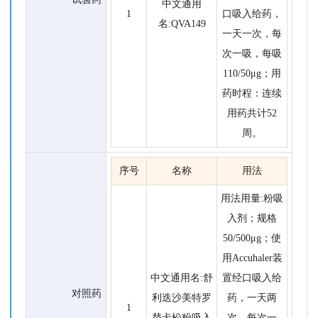
中文通用
1
口吸入给药，
名:QVA149
一天一次，每
次一吸，每吸
110/50μg；用
药时程：连续
用药共计52
周。
序号
名称
用法
用法用量:粉吸
入剂；规格
50/500μg；使
用Accuhaler装
中文通用名:舒
置经口吸入给
对照药
利迭沙美特罗
药，一天两
1
替卡松粉吸入
次，每次一