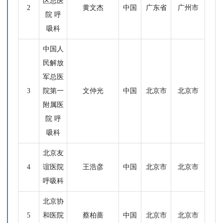
区总医
2
黄文杰
中国
广东省
广州市
院 呼
吸科
中国人
民解放
军总医
3
院第一
文仲光
中国
北京市
北京市
附属医
院 呼
吸科
北京友
4
谊医院
王浩彦
中国
北京市
北京市
呼吸科
北京协
5
和医院
蔡柏蔷
中国
北京市
北京市