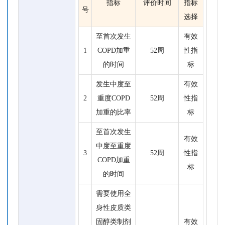
指标
评价时间
指标
号
选择
至首次发生
有效
1
COPD加重
52周
性指
的时间
标
发生中度至
有效
2
重度COPD
52周
性指
加重的比率
标
至首次发生
有效
中度至重度
3
52周
性指
COPD加重
标
的时间
需要使用全
身性皮质类
固醇类制剂
有效