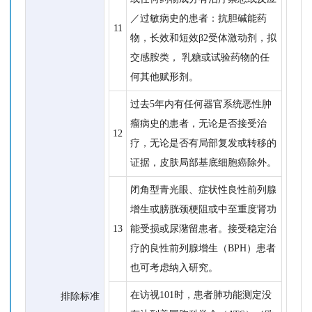
／过敏病史的患者：抗胆碱能药
11
物，长效和短效β2受体激动剂，拟
交感胺类， 乳糖或试验药物的任
何其他赋形剂。
过去5年内有任何器官系统恶性肿
瘤病史的患者，无论是否接受治
12
疗，无论是否有局部复发或转移的
证据，皮肤局部基底细胞癌除外。
闭角型青光眼、症状性良性前列腺
增生或膀胱颈梗阻或中至重度肾功
13
能受损或尿潴留患者。接受稳定治
疗的良性前列腺增生（BPH）患者
也可考虑纳入研究。
在访视101时，患者肺功能测定没
排除标准