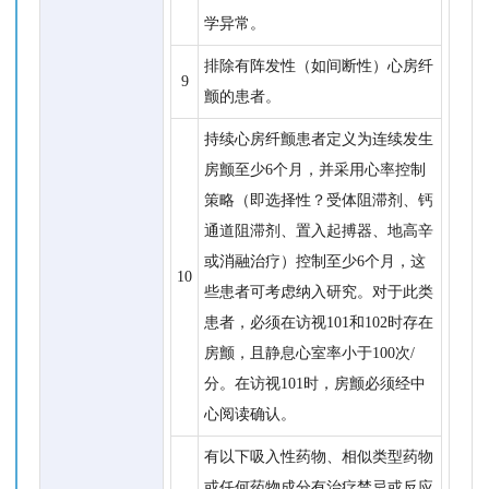
学异常。
排除有阵发性（如间断性）心房纤
9
颤的患者。
持续心房纤颤患者定义为连续发生
房颤至少6个月，并采用心率控制
策略（即选择性？受体阻滞剂、钙
通道阻滞剂、置入起搏器、地高辛
或消融治疗）控制至少6个月，这
10
些患者可考虑纳入研究。对于此类
患者，必须在访视101和102时存在
房颤，且静息心室率小于100次/
分。在访视101时，房颤必须经中
心阅读确认。
有以下吸入性药物、相似类型药物
或任何药物成分有治疗禁忌或反应