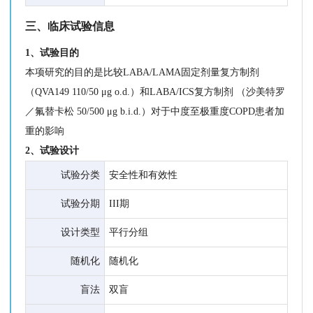
三、临床试验信息
1、试验目的
本项研究的目的是比较LABA/LAMA固定剂量复方制剂
（QVA149 110/50 μg o.d.）和LABA/ICS复方制剂 （沙美特罗
／氟替卡松 50/500 μg b.i.d.）对于中度至极重度COPD患者加
重的影响
2、试验设计
试验分类
安全性和有效性
试验分期
III期
设计类型
平行分组
随机化
随机化
盲法
双盲