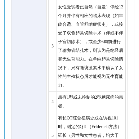
女性受试者已自然（自发）停经12
个月并伴有相应的临床表现（如年
龄合适、血管舒缩症状史），或接
受了双侧卵巢切除手术（伴或不伴
子宫切除术），或至少6周前进行
3
了输卵管结扎术，则认为是绝经后
和无生育能力。在单纯卵巢切除情
况下，只有随访激素水平确认了女
性的生殖状态后才能视为无生育能
力。
患有1型或未控制的2型糖尿病的患
4
者。
有长QT综合征病史或在访视101
时，测定的QTc（Fridericia方法）
5
延长（男性和女性患者，均大于