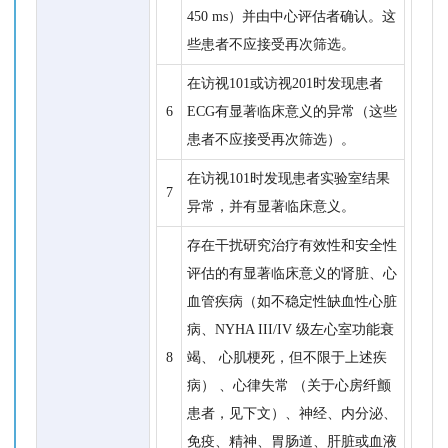
450 ms）并由中心评估者确认。这
些患者不应接受再次筛选。
在访视101或访视201时发现患者
6
ECG有显著临床意义的异常（这些
患者不应接受再次筛选）。
在访视101时发现患者实验室结果
7
异常，并有显著临床意义。
存在干扰研究治疗有效性和安全性
评估的有显著临床意义的肾脏、心
血管疾病（如不稳定性缺血性心脏
病、NYHA III/IV 级左心室功能衰
8
竭、 心肌梗死，但不限于上述疾
病） 、心律失常 （关于心房纤颤
患者，见下文）、神经、内分泌、
免疫、精神、胃肠道、肝脏或血液