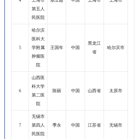
4
上海市
朋立超
中国
上海市
上海市
第五人
民医院
哈尔滨
医科大
黑龙江
5
学附属
王国年
中国
哈尔滨市
省
肿瘤医
院
山西医
科大学
6
陈丽
中国
山西省
太原市
第二医
院
无锡市
7
第四人
季永
中国
江苏省
无锡市
民医院