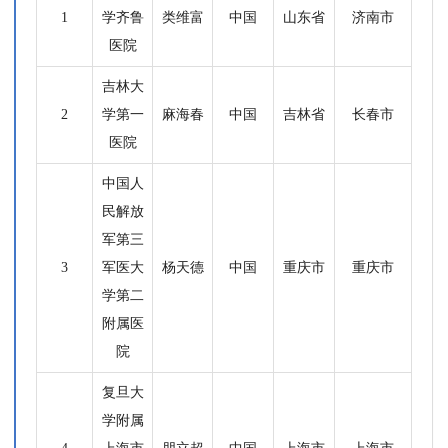
1
学齐鲁
类维富
中国
山东省
济南市
医院
吉林大
2
学第一
麻海春
中国
吉林省
长春市
医院
中国人
民解放
军第三
3
军医大
杨天德
中国
重庆市
重庆市
学第二
附属医
院
复旦大
学附属