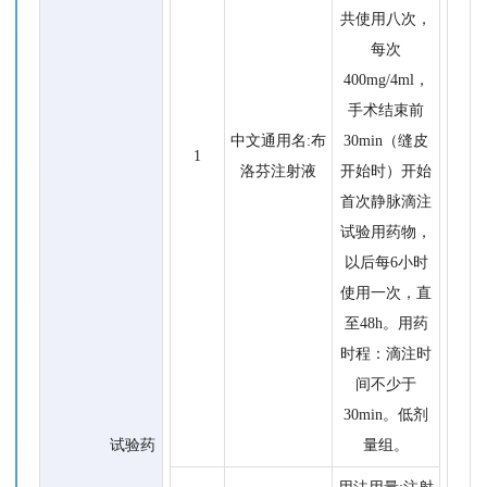
共使用八次，
每次
400mg/4ml，
手术结束前
中文通用名:布
30min（缝皮
1
洛芬注射液
开始时）开始
首次静脉滴注
试验用药物，
以后每6小时
使用一次，直
至48h。用药
时程：滴注时
间不少于
30min。低剂
试验药
量组。