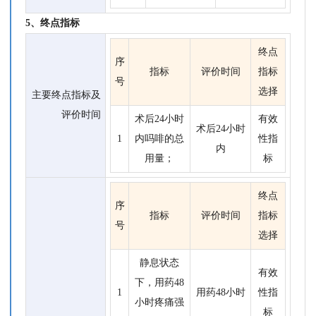
5、终点指标
终点
序
指标
评价时间
指标
号
选择
主要终点指标及
评价时间
术后24小时
有效
术后24小时
1
内吗啡的总
性指
内
用量；
标
终点
序
指标
评价时间
指标
号
选择
静息状态
有效
下，用药48
1
用药48小时
性指
小时疼痛强
标