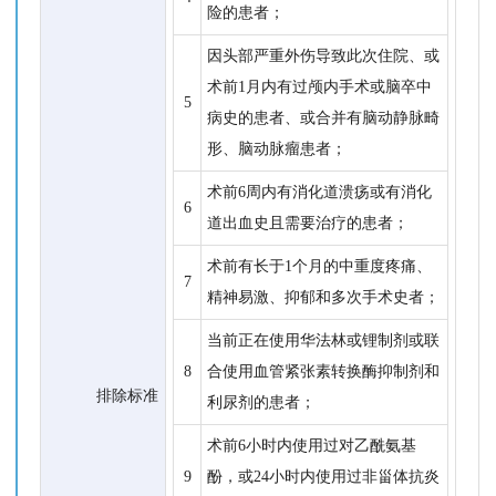
险的患者；
因头部严重外伤导致此次住院、或
术前1月内有过颅内手术或脑卒中
5
病史的患者、或合并有脑动静脉畸
形、脑动脉瘤患者；
术前6周内有消化道溃疡或有消化
6
道出血史且需要治疗的患者；
术前有长于1个月的中重度疼痛、
7
精神易激、抑郁和多次手术史者；
当前正在使用华法林或锂制剂或联
8
合使用血管紧张素转换酶抑制剂和
排除标准
利尿剂的患者；
术前6小时内使用过对乙酰氨基
9
酚，或24小时内使用过非甾体抗炎