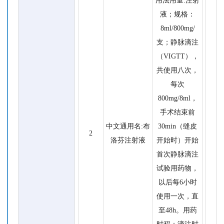
用法用量:注射
液；规格：
8ml/800mg/
支；静脉滴注
（VIGTT），
共使用八次，
每次
800mg/8ml，
手术结束前
中文通用名:布
30min（缝皮
2
洛芬注射液
开始时）开始
首次静脉滴注
试验用药物，
以后每6小时
使用一次，直
至48h。用药