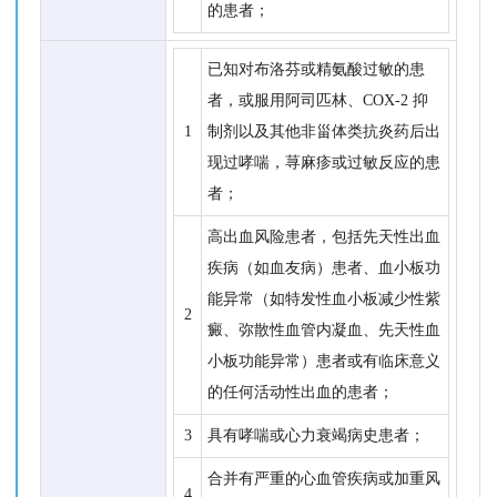
的患者；
已知对布洛芬或精氨酸过敏的患
者，或服用阿司匹林、COX-2 抑
1
制剂以及其他非甾体类抗炎药后出
现过哮喘，荨麻疹或过敏反应的患
者；
高出血风险患者，包括先天性出血
疾病（如血友病）患者、血小板功
能异常（如特发性血小板减少性紫
2
癜、弥散性血管内凝血、先天性血
小板功能异常）患者或有临床意义
的任何活动性出血的患者；
3
具有哮喘或心力衰竭病史患者；
合并有严重的心血管疾病或加重风
4