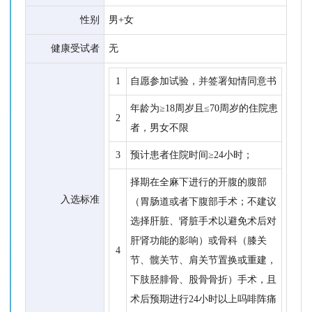
性别
男+女
健康受试者
无
1
自愿参加试验，并签署知情同意书
年龄为≥18周岁且≤70周岁的住院患
2
者，男女不限
3
预计患者住院时间≥24小时；
择期在全麻下进行的开腹的腹部
入选标准
（胃肠道或者下腹部手术；不建议
选择肝脏、肾脏手术以避免术后对
肝肾功能的影响）或骨科（膝关
4
节、髋关节、肩关节置换或重建，
下肢胫腓骨、股骨骨折）手术，且
术后预期进行24小时以上吗啡阵痛