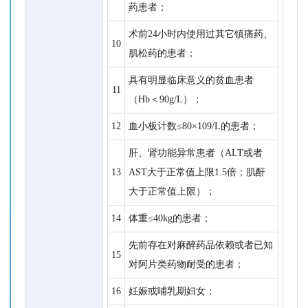
药患者；
术前24小时内使用过其它镇痛药、
10
肌松药的患者；
具有明显临床意义的贫血患者
11
（Hb＜90g/L）；
12
血小板计数≤80×109/L的患者；
肝、肾功能异常患者（ALT或者
13
AST大于正常值上限1.5倍；肌酐
大于正常值上限）；
14
体重≤40kg的患者；
先前存在对麻醉药品依赖或者已知
15
对阿片类药物耐受的患者；
16
妊娠或哺乳期妇女；