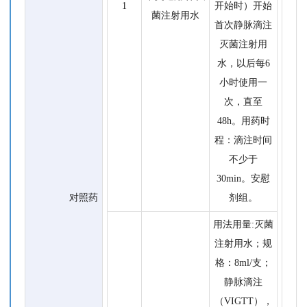
1
开始时）开始
菌注射用水
首次静脉滴注
灭菌注射用
水，以后每6
小时使用一
次，直至
48h。用药时
程：滴注时间
不少于
30min。安慰
对照药
剂组。
用法用量:灭菌
注射用水；规
格：8ml/支；
静脉滴注
（VIGTT），