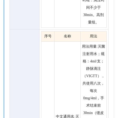
时程：滴注时
间不少于
30min。高剂
量组。
序号
名称
用法
用法用量:灭菌
注射用水；规
格：4ml/支；
静脉滴注
（VIGTT），
共使用八次，
每次
0mg/4ml，手
术结束前
30min（缝皮
中文通用名:灭