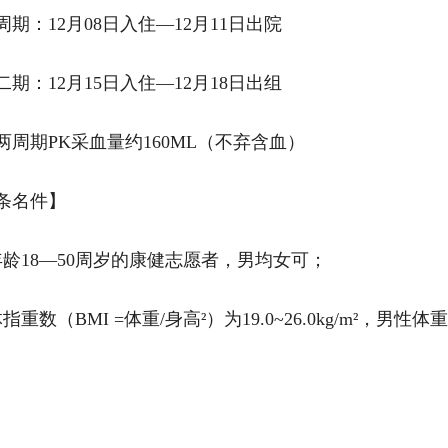
周期：12月08日入住—12月11日出院
二‬期：12月15日入住—12月18日出组
两周期PK采血量约160ML（不弃含‬血）
条名‬件】
年龄18—50周岁的康健‬志愿者，男均女‬可；
指重‬数（BMI =体重/身高²）为19.0~26.0kg/m²，男性体