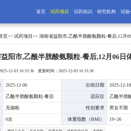
首页
试药项目
试药知识
研究机构
试验
首页
>>
试药项目
>> 湖南省益阳市,乙酰半胱酸氨‬颗粒-餐后,12月
益阳市,乙酰半胱酸氨‬颗粒-餐后,12月06日
5-12-03 16:33:36
更新时间：2025-12-03 16:33:36
期
2025-12-06
出组日期
2025-12-18
名
乙酰半胱酸氨‬颗粒-餐后
适应症
乙酰半胱酸
求
无烟检
性别要求
男女不限
数
0次
体重指数（BMI）
19~26
明