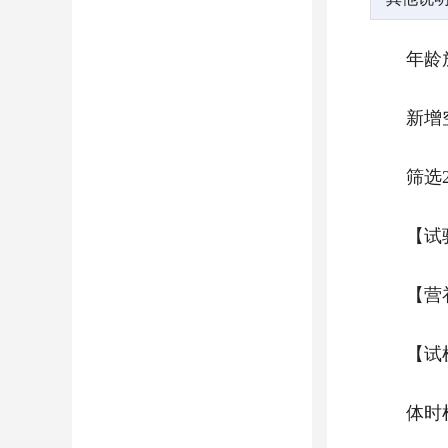
年龄
新增
筛选
【试
【营补
【试
体时检