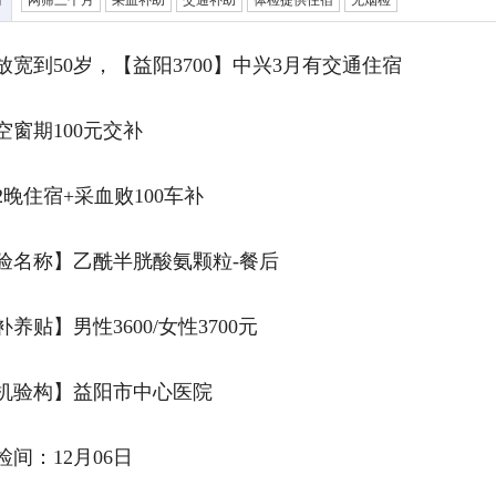
网筛三个月
采血补助
交通补助
体检提供住宿
无烟检
放宽到50岁，【益阳3700】中兴3月有交通住宿
空窗期100元交补
2晚住宿+采血败100车补
验名称】乙酰半胱酸氨‬颗粒-餐后
养‬贴】男性3600/女性3700元
机验‬构】益阳市中心医院
‬间：12月06日