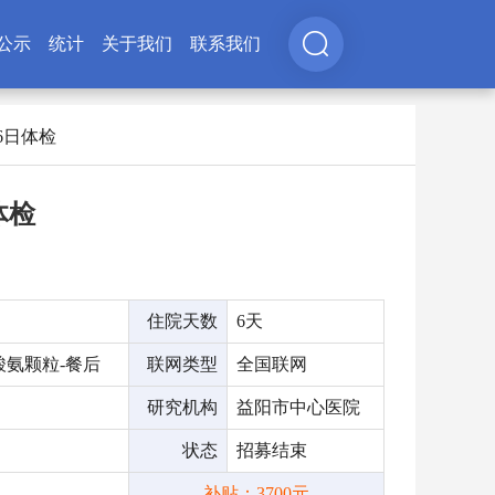
公示
统计
关于我们
联系我们
06日体检
体检
住院天数
6天
氨‬颗粒-餐后
联网类型
全国联网
研究机构
益阳市中心医院
状态
招募结束
补贴：3700元