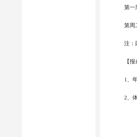
第一
第周
注：
【报
1、
2、体