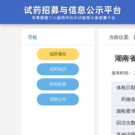
导航
当前位置:
试药项目
湖南省
试药知识
发布时间： 202
研究机构
体检日
药物
试验公示
烟检要
回访次
其他说