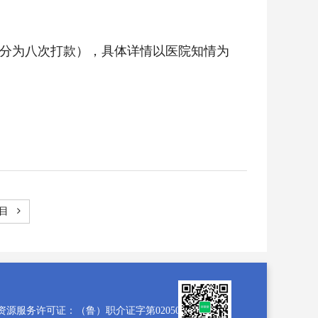
共分为八次打款），具体详情以医院知情为
项目
资源服务许可证：（鲁）职介证字第02050025号