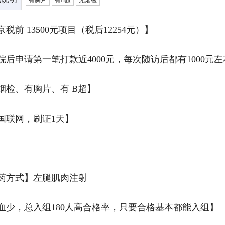
有胸片
有B超
无烟检
税前 13500元项目（税后12254元）】
院后申请第一笔打款近4000元，每次随访后都有1000元
烟检、有胸片、有 B超】
国联网，刷证1天】
药方式】左腿肌肉注射
血少，总入组180人高合格率，只要合格基本都能入组】