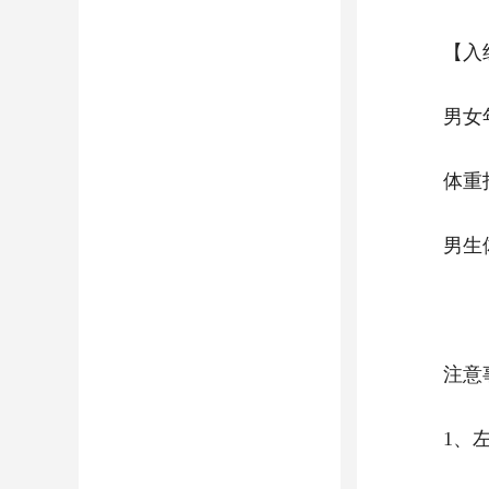
【入
男女年
体重
男生
注意
1、