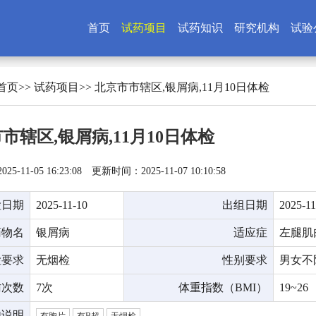
首页
试药项目
试药知识
研究机构
试验
首页
>>
试药项目
>> 北京市市辖区,银屑病,11月10日体检
市辖区,银屑病,11月10日体检
5-11-05 16:23:08
更新时间：2025-11-07 10:10:58
检日期
2025-11-10
出组日期
2025-11
药物名
银屑病
适应症
左腿肌
检要求
无烟检
性别要求
男女不
访次数
7次
体重指数（BMI）
19~26
他说明