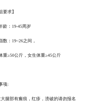
组要求】
龄：19-45周岁
指数：19~26之间，
体重≥50公斤，女生体重≥45公斤
事项:
左大腿部有瘢痕，红疹，溃破的请勿报名