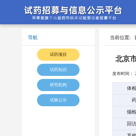
导航
当前位置:
试药项目
北京市
试药知识
发布时间： 202
研究机构
体
试验公示
烟
回
其