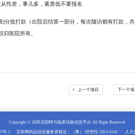
依从性差，事儿多，素质低不要报名
[强]分批打款（出院后结算一部分，每次随访都有打款，
权归医院所有。
上一个项目
下一个
Copyright © 试药员招聘与临床试验信息平台 All Right Reserved.
05号-1
互联网药品信息服务资格证：（鲁）-经营性-2024-0141
人力