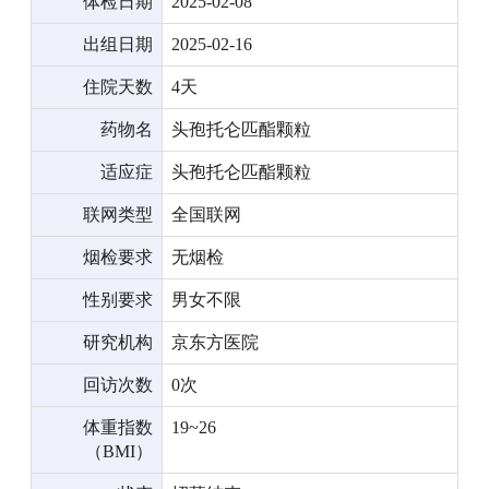
体检日期
2025-02-08
出组日期
2025-02-16
住院天数
4天
药物名
头孢托仑匹酯颗粒
适应症
头孢托仑匹酯颗粒
联网类型
全国联网
烟检要求
无烟检
性别要求
男女不限
研究机构
京东方医院
回访次数
0次
体重指数
19~26
（BMI）